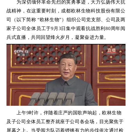
为深切缅怀革命先烈的英勇事迹，大力弘扬伟大抗
战精神，在这重要时刻，成都欧林生物科技股份有限公
司（以下简称 “欧林生物”）组织公司党支部、公司及两
家子公司全体员工于
9
月
3
日集中观看抗战胜利
80
周年阅
兵式直播，共同回望烽火岁月，凝聚奋进力量。
上午
9
时许，伴随着庄严的国歌声响起，欧林生物
及子公司全体员工整齐就座于公司各会场，目光聚焦于
屏幕之上。当受阅方队迈着铿锵有力的步伐依次通过检