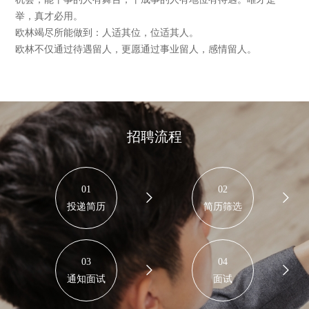
举，真才必用。
欧林竭尽所能做到：人适其位，位适其人。
欧林不仅通过待遇留人，更愿通过事业留人，感情留人。
招聘流程
01
02


投递简历
简历筛选
03
04


通知面试
面试