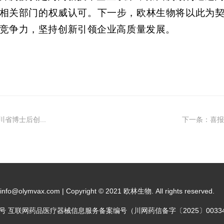
相关部门的权威
认可
。下一步，欧林生物
将以此为
竞争力，
坚持创新引领
企业
高质量发展
。
省博士后创...
下一条：喜报
fo@olymvax.com | Copyright © 2021 欧林生物. All rights reserved.
9号
互联网药品医疗器械信息服务备案编号（川网药信备字〔2025〕0033